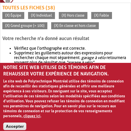
TOUTES LES FICHES (38)
(X) Équipe
(X) Individuel
(X) Hors classe
(X) Faible
(X) Grand groupe (> 100)
(X) En classe et hors classe
Votre recherche n'a donné aucun résultat
Vérifiez que l'orthographe est correcte.
Supprimez les guillemets autour des expressions pour
rechercher chaque mot séparément.
garage à vélo
retournera
souvent plus de résultat que
"garage à vélo"
.
NOTRE SITE WEB UTILISE DES TÉMOINS AFIN DE
Envisagez d'élargir votre recherche avec
OR
.
garage OR vélo
retournera souvent plus de résultat que
garage à vélo
.
REHAUSSER VOTRE EXPÉRIENCE DE NAVIGATION.
Le site web de Polytechnique Montréal utilise des témoins de connexion
afin de recueillir des statistiques générales et offrir une meilleure
expérience à ses visiteurs. En naviguant sur le site, vous acceptez
l’utilisation de ces témoins selon les modalités spécifiées aux conditions
d’utilisation. Vous pouvez refuser les témoins de connexion en modifiant
vos paramètres de navigation. Pour en savoir plus sur le recours aux
témoins de connexion et sur la protection de vos renseignements
personnels,
cliquez ici
.
Avis de confidentialité et conditions d’utilisation
Accepter