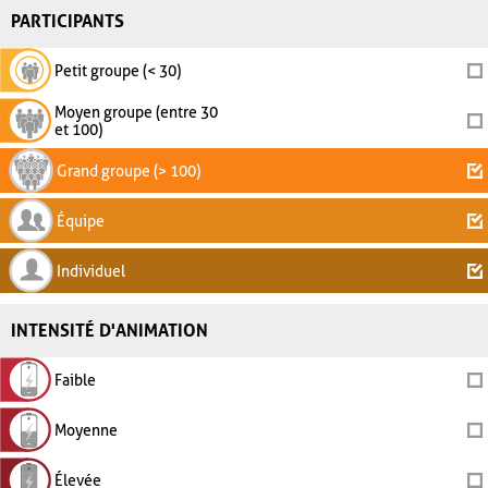
PARTICIPANTS
Petit groupe (< 30)
Moyen groupe (entre 30
et 100)
Grand groupe (> 100)
Équipe
Individuel
INTENSITÉ D'ANIMATION
Faible
Moyenne
Élevée