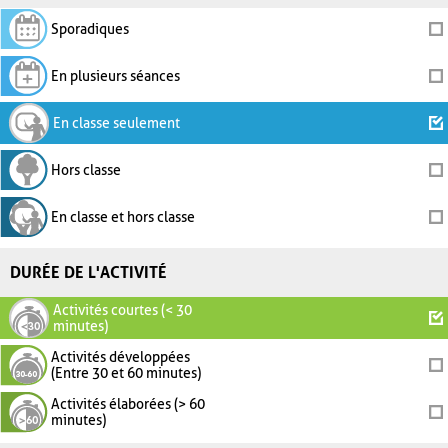
Sporadiques
En plusieurs séances
En classe seulement
Hors classe
En classe et hors classe
DURÉE DE L'ACTIVITÉ
Activités courtes (< 30
minutes)
Activités développées
(Entre 30 et 60 minutes)
Activités élaborées (> 60
minutes)