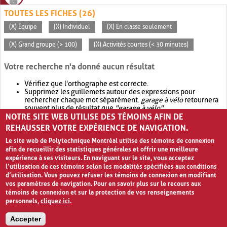
TOUTES LES FICHES (26)
(X) Équipe
(X) Individuel
(X) En classe seulement
(X) Grand groupe (> 100)
(X) Activités courtes (< 30 minutes)
Votre recherche n'a donné aucun résultat
Vérifiez que l'orthographe est correcte.
Supprimez les guillemets autour des expressions pour
rechercher chaque mot séparément.
garage à vélo
retournera
souvent plus de résultat que
"garage à vélo"
.
NOTRE SITE WEB UTILISE DES TÉMOINS AFIN DE
Envisagez d'élargir votre recherche avec
OR
.
garage OR vélo
retournera souvent plus de résultat que
garage à vélo
.
REHAUSSER VOTRE EXPÉRIENCE DE NAVIGATION.
Le site web de Polytechnique Montréal utilise des témoins de connexion
afin de recueillir des statistiques générales et offrir une meilleure
expérience à ses visiteurs. En naviguant sur le site, vous acceptez
l’utilisation de ces témoins selon les modalités spécifiées aux conditions
d’utilisation. Vous pouvez refuser les témoins de connexion en modifiant
vos paramètres de navigation. Pour en savoir plus sur le recours aux
témoins de connexion et sur la protection de vos renseignements
personnels,
cliquez ici
.
Avis de confidentialité et conditions d’utilisation
Accepter