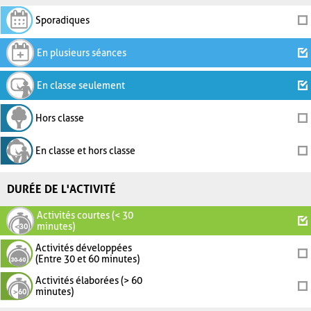
Sporadiques
En plusieurs séances
En classe seulement
Hors classe
En classe et hors classe
DURÉE DE L'ACTIVITÉ
Activités courtes (< 30
minutes)
Activités développées
(Entre 30 et 60 minutes)
Activités élaborées (> 60
minutes)