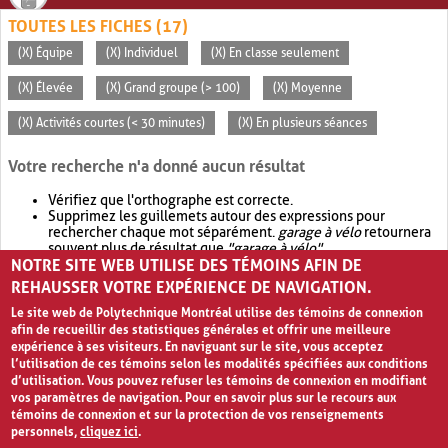
TOUTES LES FICHES (17)
(X) Équipe
(X) Individuel
(X) En classe seulement
(X) Élevée
(X) Grand groupe (> 100)
(X) Moyenne
(X) Activités courtes (< 30 minutes)
(X) En plusieurs séances
Votre recherche n'a donné aucun résultat
Vérifiez que l'orthographe est correcte.
Supprimez les guillemets autour des expressions pour
rechercher chaque mot séparément.
garage à vélo
retournera
souvent plus de résultat que
"garage à vélo"
.
NOTRE SITE WEB UTILISE DES TÉMOINS AFIN DE
Envisagez d'élargir votre recherche avec
OR
.
garage OR vélo
retournera souvent plus de résultat que
garage à vélo
.
REHAUSSER VOTRE EXPÉRIENCE DE NAVIGATION.
Le site web de Polytechnique Montréal utilise des témoins de connexion
afin de recueillir des statistiques générales et offrir une meilleure
expérience à ses visiteurs. En naviguant sur le site, vous acceptez
l’utilisation de ces témoins selon les modalités spécifiées aux conditions
d’utilisation. Vous pouvez refuser les témoins de connexion en modifiant
vos paramètres de navigation. Pour en savoir plus sur le recours aux
témoins de connexion et sur la protection de vos renseignements
personnels,
cliquez ici
.
Avis de confidentialité et conditions d’utilisation