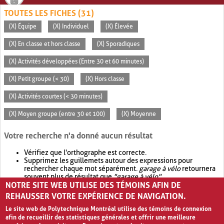
TOUTES LES FICHES (31)
(X) Équipe
(X) Individuel
(X) Élevée
(X) En classe et hors classe
(X) Sporadiques
(X) Activités développées (Entre 30 et 60 minutes)
(X) Petit groupe (< 30)
(X) Hors classe
(X) Activités courtes (< 30 minutes)
(X) Moyen groupe (entre 30 et 100)
(X) Moyenne
Votre recherche n'a donné aucun résultat
Vérifiez que l'orthographe est correcte.
Supprimez les guillemets autour des expressions pour
rechercher chaque mot séparément.
garage à vélo
retournera
souvent plus de résultat que
"garage à vélo"
.
NOTRE SITE WEB UTILISE DES TÉMOINS AFIN DE
Envisagez d'élargir votre recherche avec
OR
.
garage OR vélo
retournera souvent plus de résultat que
garage à vélo
.
REHAUSSER VOTRE EXPÉRIENCE DE NAVIGATION.
Le site web de Polytechnique Montréal utilise des témoins de connexion
afin de recueillir des statistiques générales et offrir une meilleure