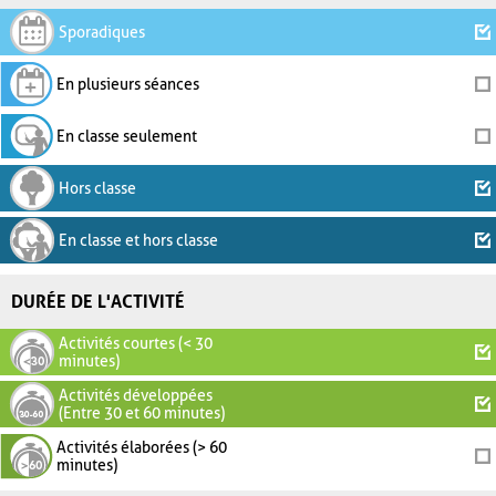
Sporadiques
En plusieurs séances
En classe seulement
Hors classe
En classe et hors classe
DURÉE DE L'ACTIVITÉ
Activités courtes (< 30
minutes)
Activités développées
(Entre 30 et 60 minutes)
Activités élaborées (> 60
minutes)