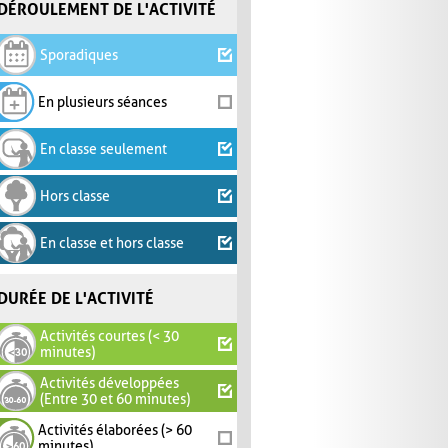
DÉROULEMENT DE L'ACTIVITÉ
Sporadiques
En plusieurs séances
En classe seulement
Hors classe
En classe et hors classe
DURÉE DE L'ACTIVITÉ
Activités courtes (< 30
minutes)
Activités développées
(Entre 30 et 60 minutes)
Activités élaborées (> 60
minutes)