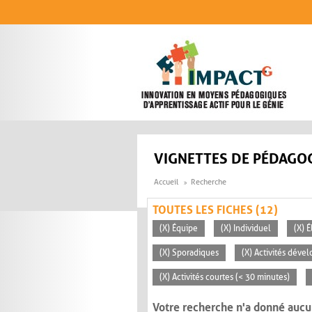
Aller au contenu principal
VIGNETTES DE PÉDAGOG
Accueil
Recherche
TOUTES LES FICHES (12)
(X) Équipe
(X) Individuel
(X) 
(X) Sporadiques
(X) Activités déve
(X) Activités courtes (< 30 minutes)
Votre recherche n'a donné aucu