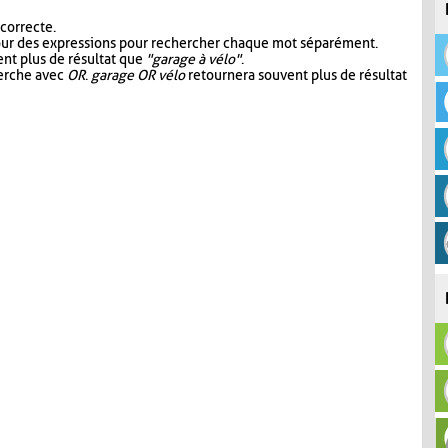
 correcte.
our des expressions pour rechercher chaque mot séparément.
nt plus de résultat que
"garage à vélo"
.
herche avec
OR
.
garage OR vélo
retournera souvent plus de résultat