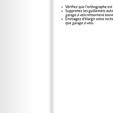
Vérifiez que l'orthographe est
Supprimez les guillemets aut
garage à vélo
retournera souve
Envisagez d'élargir votre rec
que
garage à vélo
.