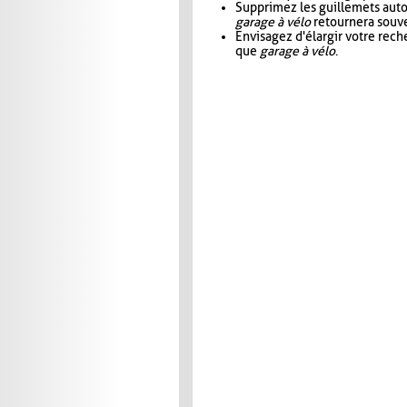
Supprimez les guillemets aut
garage à vélo
retournera souve
Envisagez d'élargir votre rec
que
garage à vélo
.