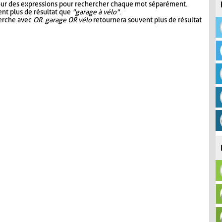
our des expressions pour rechercher chaque mot séparément.
nt plus de résultat que
"garage à vélo"
.
herche avec
OR
.
garage OR vélo
retournera souvent plus de résultat