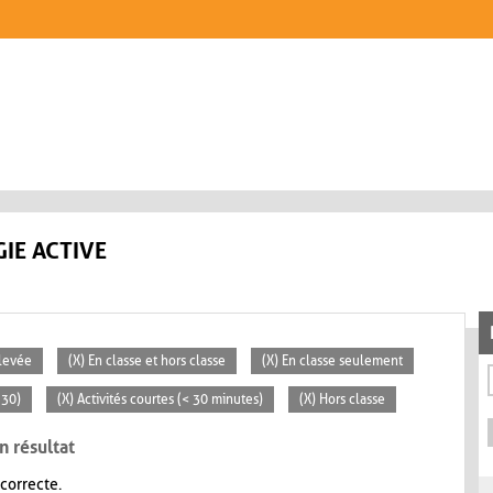
IE ACTIVE
Élevée
(X) En classe et hors classe
(X) En classe seulement
 30)
(X) Activités courtes (< 30 minutes)
(X) Hors classe
n résultat
 correcte.