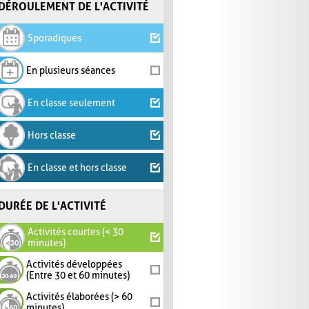
DÉROULEMENT DE L'ACTIVITÉ
Sporadiques
En plusieurs séances
En classe seulement
Hors classe
En classe et hors classe
DURÉE DE L'ACTIVITÉ
Activités courtes (< 30
minutes)
Activités développées
(Entre 30 et 60 minutes)
Activités élaborées (> 60
minutes)