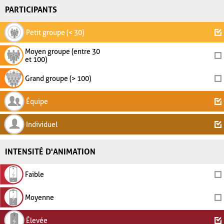
PARTICIPANTS
Petit groupe (< 30)
Moyen groupe (entre 30
et 100)
Grand groupe (> 100)
Équipe
Individuel
INTENSITÉ D'ANIMATION
Faible
Moyenne
Élevée