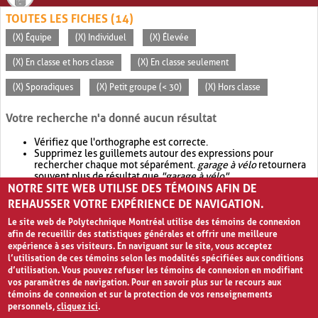
TOUTES LES FICHES (14)
(X) Équipe
(X) Individuel
(X) Élevée
(X) En classe et hors classe
(X) En classe seulement
(X) Sporadiques
(X) Petit groupe (< 30)
(X) Hors classe
Votre recherche n'a donné aucun résultat
Vérifiez que l'orthographe est correcte.
Supprimez les guillemets autour des expressions pour
rechercher chaque mot séparément.
garage à vélo
retournera
souvent plus de résultat que
"garage à vélo"
.
NOTRE SITE WEB UTILISE DES TÉMOINS AFIN DE
Envisagez d'élargir votre recherche avec
OR
.
garage OR vélo
retournera souvent plus de résultat que
garage à vélo
.
REHAUSSER VOTRE EXPÉRIENCE DE NAVIGATION.
Le site web de Polytechnique Montréal utilise des témoins de connexion
afin de recueillir des statistiques générales et offrir une meilleure
expérience à ses visiteurs. En naviguant sur le site, vous acceptez
l’utilisation de ces témoins selon les modalités spécifiées aux conditions
d’utilisation. Vous pouvez refuser les témoins de connexion en modifiant
vos paramètres de navigation. Pour en savoir plus sur le recours aux
témoins de connexion et sur la protection de vos renseignements
personnels,
cliquez ici
.
Avis de confidentialité et conditions d’utilisation