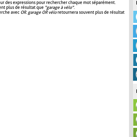
our des expressions pour rechercher chaque mot séparément.
nt plus de résultat que
"garage à vélo"
.
herche avec
OR
.
garage OR vélo
retournera souvent plus de résultat