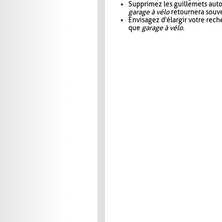
Supprimez les guillemets aut
garage à vélo
retournera souve
Envisagez d'élargir votre rec
que
garage à vélo
.