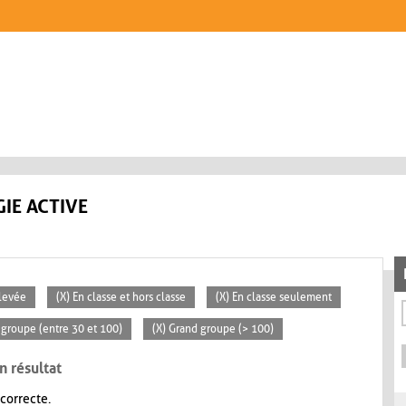
IE ACTIVE
Élevée
(X) En classe et hors classe
(X) En classe seulement
groupe (entre 30 et 100)
(X) Grand groupe (> 100)
n résultat
 correcte.