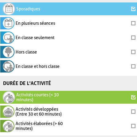
Sporadiques
En plusieurs séances
En classe seulement
Hors classe
En classe et hors classe
DURÉE DE L'ACTIVITÉ
Activités courtes (< 30
minutes)
Activités développées
(Entre 30 et 60 minutes)
Activités élaborées (> 60
minutes)