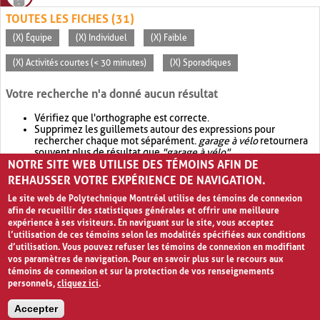
TOUTES LES FICHES (31)
(X) Équipe
(X) Individuel
(X) Faible
(X) Activités courtes (< 30 minutes)
(X) Sporadiques
Votre recherche n'a donné aucun résultat
Vérifiez que l'orthographe est correcte.
Supprimez les guillemets autour des expressions pour
rechercher chaque mot séparément.
garage à vélo
retournera
souvent plus de résultat que
"garage à vélo"
.
NOTRE SITE WEB UTILISE DES TÉMOINS AFIN DE
Envisagez d'élargir votre recherche avec
OR
.
garage OR vélo
retournera souvent plus de résultat que
garage à vélo
.
REHAUSSER VOTRE EXPÉRIENCE DE NAVIGATION.
Le site web de Polytechnique Montréal utilise des témoins de connexion
afin de recueillir des statistiques générales et offrir une meilleure
expérience à ses visiteurs. En naviguant sur le site, vous acceptez
l’utilisation de ces témoins selon les modalités spécifiées aux conditions
d’utilisation. Vous pouvez refuser les témoins de connexion en modifiant
vos paramètres de navigation. Pour en savoir plus sur le recours aux
témoins de connexion et sur la protection de vos renseignements
personnels,
cliquez ici
.
Avis de confidentialité et conditions d’utilisation
Accepter