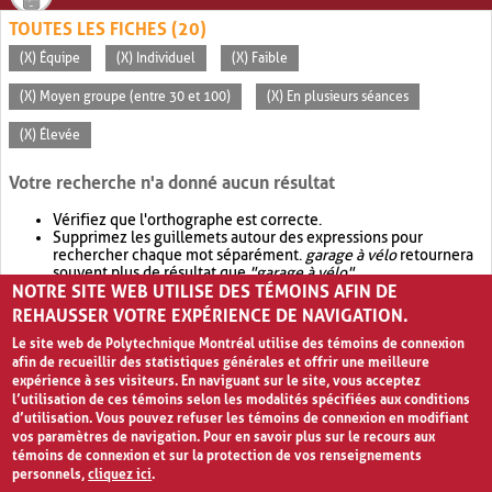
TOUTES LES FICHES (20)
(X) Équipe
(X) Individuel
(X) Faible
(X) Moyen groupe (entre 30 et 100)
(X) En plusieurs séances
(X) Élevée
Votre recherche n'a donné aucun résultat
Vérifiez que l'orthographe est correcte.
Supprimez les guillemets autour des expressions pour
rechercher chaque mot séparément.
garage à vélo
retournera
souvent plus de résultat que
"garage à vélo"
.
NOTRE SITE WEB UTILISE DES TÉMOINS AFIN DE
Envisagez d'élargir votre recherche avec
OR
.
garage OR vélo
retournera souvent plus de résultat que
garage à vélo
.
REHAUSSER VOTRE EXPÉRIENCE DE NAVIGATION.
Le site web de Polytechnique Montréal utilise des témoins de connexion
afin de recueillir des statistiques générales et offrir une meilleure
expérience à ses visiteurs. En naviguant sur le site, vous acceptez
l’utilisation de ces témoins selon les modalités spécifiées aux conditions
d’utilisation. Vous pouvez refuser les témoins de connexion en modifiant
vos paramètres de navigation. Pour en savoir plus sur le recours aux
témoins de connexion et sur la protection de vos renseignements
personnels,
cliquez ici
.
Avis de confidentialité et conditions d’utilisation