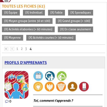
TOUTES LES FICHES (62)
(X) Équipe
(X) Individuel
(X) Faible
(X) Sporadiques
(X) Moyen groupe (entre 30 et 100)
(X) Grand groupe (> 100)
(X) Activités élaborées (> 60 minutes)
(X) En classe seulement
(X) Moyenne
(X) Activités courtes (< 30 minutes)
PAGES
«
‹
1
2
3
4
PROFILS D'APPRENANTS
Toi, comment t'apprends ?
0