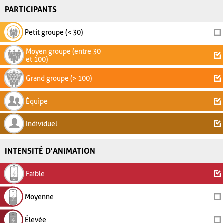
PARTICIPANTS
Petit groupe (< 30)
Moyen groupe (entre 30
et 100)
Grand groupe (> 100)
Équipe
Individuel
INTENSITÉ D'ANIMATION
Faible
Moyenne
Élevée