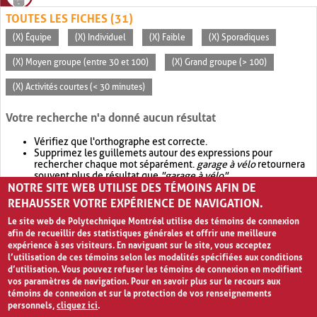
TOUTES LES FICHES (31)
(X) Équipe
(X) Individuel
(X) Faible
(X) Sporadiques
(X) Moyen groupe (entre 30 et 100)
(X) Grand groupe (> 100)
(X) Activités courtes (< 30 minutes)
Votre recherche n'a donné aucun résultat
Vérifiez que l'orthographe est correcte.
Supprimez les guillemets autour des expressions pour
rechercher chaque mot séparément.
garage à vélo
retournera
souvent plus de résultat que
"garage à vélo"
.
NOTRE SITE WEB UTILISE DES TÉMOINS AFIN DE
Envisagez d'élargir votre recherche avec
OR
.
garage OR vélo
retournera souvent plus de résultat que
garage à vélo
.
REHAUSSER VOTRE EXPÉRIENCE DE NAVIGATION.
Le site web de Polytechnique Montréal utilise des témoins de connexion
afin de recueillir des statistiques générales et offrir une meilleure
expérience à ses visiteurs. En naviguant sur le site, vous acceptez
l’utilisation de ces témoins selon les modalités spécifiées aux conditions
d’utilisation. Vous pouvez refuser les témoins de connexion en modifiant
vos paramètres de navigation. Pour en savoir plus sur le recours aux
témoins de connexion et sur la protection de vos renseignements
personnels,
cliquez ici
.
Avis de confidentialité et conditions d’utilisation