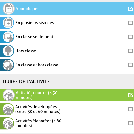
Sporadiques
En plusieurs séances
En classe seulement
Hors classe
En classe et hors classe
DURÉE DE L'ACTIVITÉ
Activités courtes (< 30
minutes)
Activités développées
(Entre 30 et 60 minutes)
Activités élaborées (> 60
minutes)