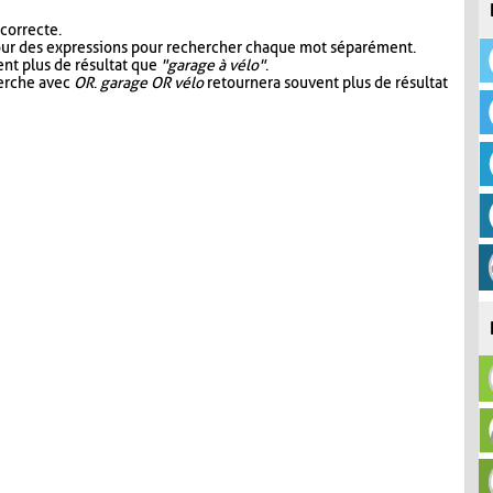
 correcte.
our des expressions pour rechercher chaque mot séparément.
nt plus de résultat que
"garage à vélo"
.
herche avec
OR
.
garage OR vélo
retournera souvent plus de résultat