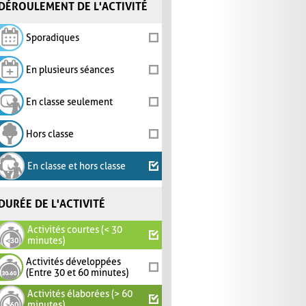
DÉROULEMENT DE L'ACTIVITÉ
Sporadiques
En plusieurs séances
En classe seulement
Hors classe
En classe et hors classe
DURÉE DE L'ACTIVITÉ
Activités courtes (< 30
minutes)
Activités développées
(Entre 30 et 60 minutes)
Activités élaborées (> 60
minutes)