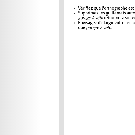
Vérifiez que l'orthographe est
Supprimez les guillemets aut
garage à vélo
retournera souve
Envisagez d'élargir votre rec
que
garage à vélo
.