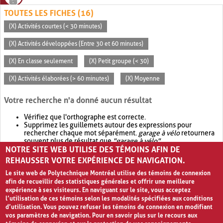
TOUTES LES FICHES (16)
(X) Activités courtes (< 30 minutes)
(X) Activités développées (Entre 30 et 60 minutes)
(X) En classe seulement
(X) Petit groupe (< 30)
(X) Activités élaborées (> 60 minutes)
(X) Moyenne
Votre recherche n'a donné aucun résultat
Vérifiez que l'orthographe est correcte.
Supprimez les guillemets autour des expressions pour
rechercher chaque mot séparément.
garage à vélo
retournera
souvent plus de résultat que
"garage à vélo"
.
NOTRE SITE WEB UTILISE DES TÉMOINS AFIN DE
Envisagez d'élargir votre recherche avec
OR
.
garage OR vélo
retournera souvent plus de résultat que
garage à vélo
.
REHAUSSER VOTRE EXPÉRIENCE DE NAVIGATION.
Le site web de Polytechnique Montréal utilise des témoins de connexion
afin de recueillir des statistiques générales et offrir une meilleure
expérience à ses visiteurs. En naviguant sur le site, vous acceptez
l’utilisation de ces témoins selon les modalités spécifiées aux conditions
d’utilisation. Vous pouvez refuser les témoins de connexion en modifiant
vos paramètres de navigation. Pour en savoir plus sur le recours aux