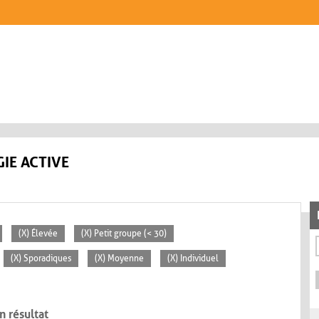
IE ACTIVE
(X) Élevée
(X) Petit groupe (< 30)
(X) Sporadiques
(X) Moyenne
(X) Individuel
n résultat