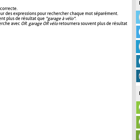
 correcte.
our des expressions pour rechercher chaque mot séparément.
nt plus de résultat que
"garage à vélo"
.
herche avec
OR
.
garage OR vélo
retournera souvent plus de résultat