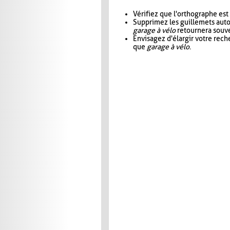
Vérifiez que l'orthographe est
Supprimez les guillemets aut
garage à vélo
retournera souve
Envisagez d'élargir votre rec
que
garage à vélo
.