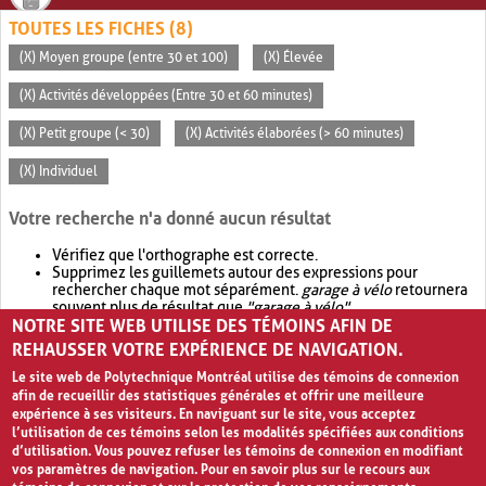
TOUTES LES FICHES (8)
(X) Moyen groupe (entre 30 et 100)
(X) Élevée
(X) Activités développées (Entre 30 et 60 minutes)
(X) Petit groupe (< 30)
(X) Activités élaborées (> 60 minutes)
(X) Individuel
Votre recherche n'a donné aucun résultat
Vérifiez que l'orthographe est correcte.
Supprimez les guillemets autour des expressions pour
rechercher chaque mot séparément.
garage à vélo
retournera
souvent plus de résultat que
"garage à vélo"
.
NOTRE SITE WEB UTILISE DES TÉMOINS AFIN DE
Envisagez d'élargir votre recherche avec
OR
.
garage OR vélo
retournera souvent plus de résultat que
garage à vélo
.
REHAUSSER VOTRE EXPÉRIENCE DE NAVIGATION.
Le site web de Polytechnique Montréal utilise des témoins de connexion
afin de recueillir des statistiques générales et offrir une meilleure
expérience à ses visiteurs. En naviguant sur le site, vous acceptez
l’utilisation de ces témoins selon les modalités spécifiées aux conditions
d’utilisation. Vous pouvez refuser les témoins de connexion en modifiant
vos paramètres de navigation. Pour en savoir plus sur le recours aux