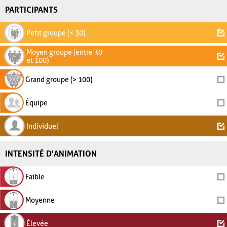
PARTICIPANTS
Petit groupe (< 30)
Moyen groupe (entre 30
et 100)
Grand groupe (> 100)
Équipe
Individuel
INTENSITÉ D'ANIMATION
Faible
Moyenne
Élevée