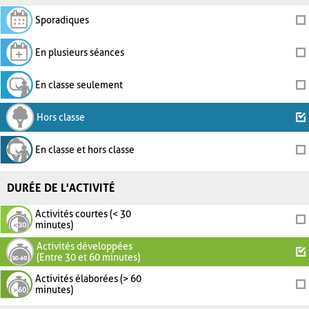
Sporadiques
En plusieurs séances
En classe seulement
Hors classe
En classe et hors classe
DURÉE DE L'ACTIVITÉ
Activités courtes (< 30
minutes)
Activités développées
(Entre 30 et 60 minutes)
Activités élaborées (> 60
minutes)