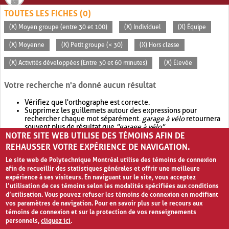
TOUTES LES FICHES (0)
(X) Moyen groupe (entre 30 et 100)
(X) Individuel
(X) Équipe
(X) Moyenne
(X) Petit groupe (< 30)
(X) Hors classe
(X) Activités développées (Entre 30 et 60 minutes)
(X) Élevée
Votre recherche n'a donné aucun résultat
Vérifiez que l'orthographe est correcte.
Supprimez les guillemets autour des expressions pour
rechercher chaque mot séparément.
garage à vélo
retournera
souvent plus de résultat que
"garage à vélo"
.
NOTRE SITE WEB UTILISE DES TÉMOINS AFIN DE
Envisagez d'élargir votre recherche avec
OR
.
garage OR vélo
retournera souvent plus de résultat que
garage à vélo
.
REHAUSSER VOTRE EXPÉRIENCE DE NAVIGATION.
Le site web de Polytechnique Montréal utilise des témoins de connexion
afin de recueillir des statistiques générales et offrir une meilleure
expérience à ses visiteurs. En naviguant sur le site, vous acceptez
l’utilisation de ces témoins selon les modalités spécifiées aux conditions
d’utilisation. Vous pouvez refuser les témoins de connexion en modifiant
vos paramètres de navigation. Pour en savoir plus sur le recours aux
témoins de connexion et sur la protection de vos renseignements
personnels,
cliquez ici
.
Avis de confidentialité et conditions d’utilisation