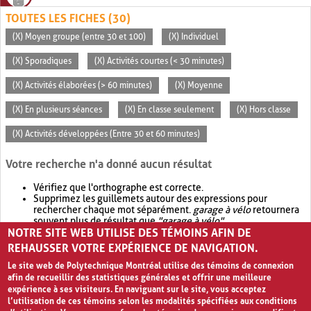
TOUTES LES FICHES (30)
(X) Moyen groupe (entre 30 et 100)
(X) Individuel
(X) Sporadiques
(X) Activités courtes (< 30 minutes)
(X) Activités élaborées (> 60 minutes)
(X) Moyenne
(X) En plusieurs séances
(X) En classe seulement
(X) Hors classe
(X) Activités développées (Entre 30 et 60 minutes)
Votre recherche n'a donné aucun résultat
Vérifiez que l'orthographe est correcte.
Supprimez les guillemets autour des expressions pour
rechercher chaque mot séparément.
garage à vélo
retournera
souvent plus de résultat que
"garage à vélo"
.
NOTRE SITE WEB UTILISE DES TÉMOINS AFIN DE
Envisagez d'élargir votre recherche avec
OR
.
garage OR vélo
retournera souvent plus de résultat que
garage à vélo
.
REHAUSSER VOTRE EXPÉRIENCE DE NAVIGATION.
Le site web de Polytechnique Montréal utilise des témoins de connexion
afin de recueillir des statistiques générales et offrir une meilleure
expérience à ses visiteurs. En naviguant sur le site, vous acceptez
l’utilisation de ces témoins selon les modalités spécifiées aux conditions