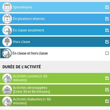
Sporadiques
En plusieurs séances
En classe seulement
Hors classe
En classe et hors classe
DURÉE DE L'ACTIVITÉ
Activités courtes (< 30
minutes)
Activités développées
(Entre 30 et 60 minutes)
Activités élaborées (> 60
minutes)