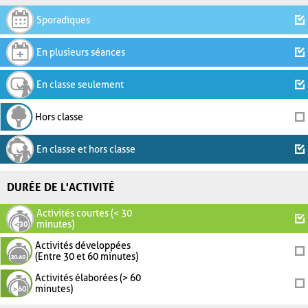
Sporadiques
En plusieurs séances
En classe seulement
Hors classe
En classe et hors classe
DURÉE DE L'ACTIVITÉ
Activités courtes (< 30
minutes)
Activités développées
(Entre 30 et 60 minutes)
Activités élaborées (> 60
minutes)