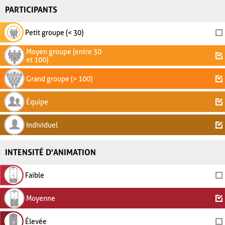
PARTICIPANTS
Petit groupe (< 30)
Moyen groupe (entre 30
et 100)
Grand groupe (> 100)
Équipe
Individuel
INTENSITÉ D'ANIMATION
Faible
Moyenne
Élevée