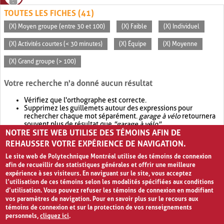
TOUTES LES FICHES (41)
(X) Moyen groupe (entre 30 et 100)
(X) Faible
(X) Individuel
(X) Activités courtes (< 30 minutes)
(X) Équipe
(X) Moyenne
(X) Grand groupe (> 100)
Votre recherche n'a donné aucun résultat
Vérifiez que l'orthographe est correcte.
Supprimez les guillemets autour des expressions pour
rechercher chaque mot séparément.
garage à vélo
retournera
souvent plus de résultat que
"garage à vélo"
.
NOTRE SITE WEB UTILISE DES TÉMOINS AFIN DE
Envisagez d'élargir votre recherche avec
OR
.
garage OR vélo
retournera souvent plus de résultat que
garage à vélo
.
REHAUSSER VOTRE EXPÉRIENCE DE NAVIGATION.
Le site web de Polytechnique Montréal utilise des témoins de connexion
afin de recueillir des statistiques générales et offrir une meilleure
expérience à ses visiteurs. En naviguant sur le site, vous acceptez
l’utilisation de ces témoins selon les modalités spécifiées aux conditions
d’utilisation. Vous pouvez refuser les témoins de connexion en modifiant
vos paramètres de navigation. Pour en savoir plus sur le recours aux
témoins de connexion et sur la protection de vos renseignements
personnels,
cliquez ici
.
Avis de confidentialité et conditions d’utilisation