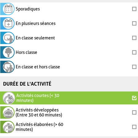
Sporadiques
En plusieurs séances
En classe seulement
Hors classe
En classe et hors classe
DURÉE DE L'ACTIVITÉ
Activités courtes (< 30
minutes)
Activités développées
(Entre 30 et 60 minutes)
Activités élaborées (> 60
minutes)