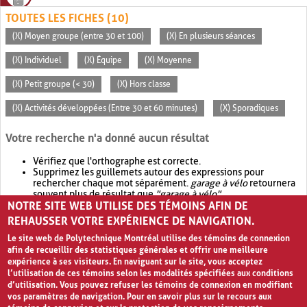
TOUTES LES FICHES (10)
(X) Moyen groupe (entre 30 et 100)
(X) En plusieurs séances
(X) Individuel
(X) Équipe
(X) Moyenne
(X) Petit groupe (< 30)
(X) Hors classe
(X) Activités développées (Entre 30 et 60 minutes)
(X) Sporadiques
Votre recherche n'a donné aucun résultat
Vérifiez que l'orthographe est correcte.
Supprimez les guillemets autour des expressions pour
rechercher chaque mot séparément.
garage à vélo
retournera
souvent plus de résultat que
"garage à vélo"
.
NOTRE SITE WEB UTILISE DES TÉMOINS AFIN DE
Envisagez d'élargir votre recherche avec
OR
.
garage OR vélo
retournera souvent plus de résultat que
garage à vélo
.
REHAUSSER VOTRE EXPÉRIENCE DE NAVIGATION.
Le site web de Polytechnique Montréal utilise des témoins de connexion
afin de recueillir des statistiques générales et offrir une meilleure
expérience à ses visiteurs. En naviguant sur le site, vous acceptez
l’utilisation de ces témoins selon les modalités spécifiées aux conditions
d’utilisation. Vous pouvez refuser les témoins de connexion en modifiant
vos paramètres de navigation. Pour en savoir plus sur le recours aux