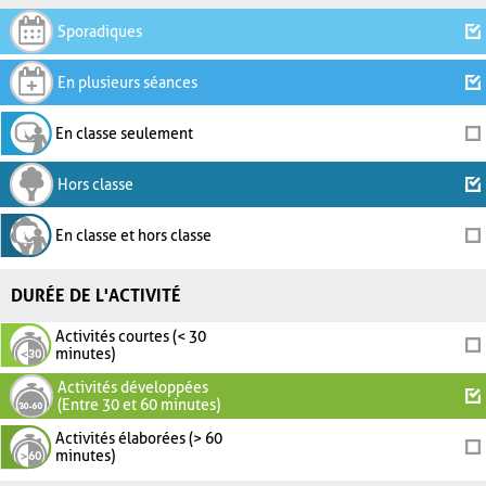
Sporadiques
En plusieurs séances
En classe seulement
Hors classe
En classe et hors classe
DURÉE DE L'ACTIVITÉ
Activités courtes (< 30
minutes)
Activités développées
(Entre 30 et 60 minutes)
Activités élaborées (> 60
minutes)