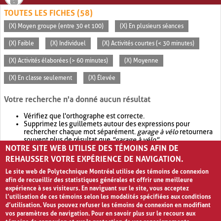
TOUTES LES FICHES (58)
(X) Moyen groupe (entre 30 et 100)
(X) En plusieurs séances
(X) Faible
(X) Individuel
(X) Activités courtes (< 30 minutes)
(X) Activités élaborées (> 60 minutes)
(X) Moyenne
(X) En classe seulement
(X) Élevée
Votre recherche n'a donné aucun résultat
Vérifiez que l'orthographe est correcte.
Supprimez les guillemets autour des expressions pour
rechercher chaque mot séparément.
garage à vélo
retournera
souvent plus de résultat que
"garage à vélo"
.
NOTRE SITE WEB UTILISE DES TÉMOINS AFIN DE
Envisagez d'élargir votre recherche avec
OR
.
garage OR vélo
retournera souvent plus de résultat que
garage à vélo
.
REHAUSSER VOTRE EXPÉRIENCE DE NAVIGATION.
Le site web de Polytechnique Montréal utilise des témoins de connexion
afin de recueillir des statistiques générales et offrir une meilleure
expérience à ses visiteurs. En naviguant sur le site, vous acceptez
l’utilisation de ces témoins selon les modalités spécifiées aux conditions
d’utilisation. Vous pouvez refuser les témoins de connexion en modifiant
vos paramètres de navigation. Pour en savoir plus sur le recours aux