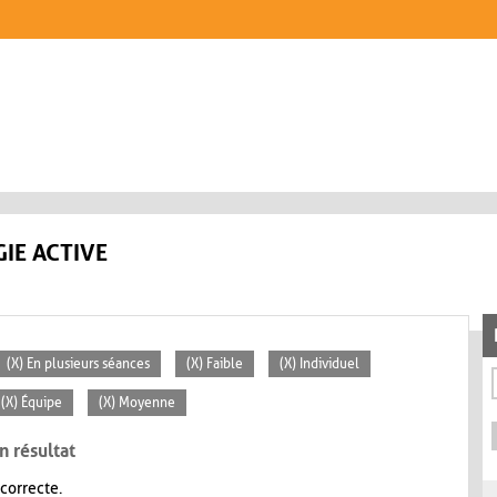
IE ACTIVE
(X) En plusieurs séances
(X) Faible
(X) Individuel
(X) Équipe
(X) Moyenne
n résultat
 correcte.