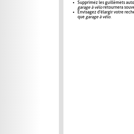
Supprimez les guillemets aut
garage à vélo
retournera souve
Envisagez d'élargir votre rec
que
garage à vélo
.