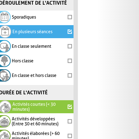
DÉROULEMENT DE L'ACTIVITÉ
Sporadiques
En plusieurs séances
En classe seulement
Hors classe
En classe et hors classe
DURÉE DE L'ACTIVITÉ
Activités courtes (< 30
minutes)
Activités développées
(Entre 30 et 60 minutes)
Activités élaborées (> 60
minutes)