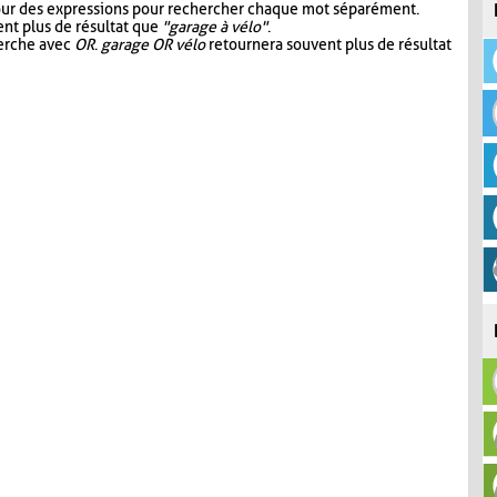
our des expressions pour rechercher chaque mot séparément.
nt plus de résultat que
"garage à vélo"
.
herche avec
OR
.
garage OR vélo
retournera souvent plus de résultat