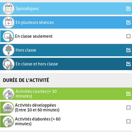
Sporadiques
En plusieurs séances
En classe seulement
Hors classe
En classe et hors classe
DURÉE DE L'ACTIVITÉ
Activités courtes (< 30
minutes)
Activités développées
(Entre 30 et 60 minutes)
Activités élaborées (> 60
minutes)