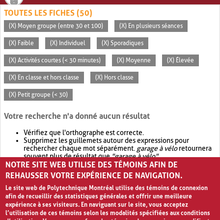
TOUTES LES FICHES (50)
(X) Moyen groupe (entre 30 et 100)
(X) En plusieurs séances
(X) Faible
(X) Individuel
(X) Sporadiques
(X) Activités courtes (< 30 minutes)
(X) Moyenne
(X) Élevée
(X) En classe et hors classe
(X) Hors classe
(X) Petit groupe (< 30)
Votre recherche n'a donné aucun résultat
Vérifiez que l'orthographe est correcte.
Supprimez les guillemets autour des expressions pour
rechercher chaque mot séparément.
garage à vélo
retournera
souvent plus de résultat que
"garage à vélo"
.
NOTRE SITE WEB UTILISE DES TÉMOINS AFIN DE
Envisagez d'élargir votre recherche avec
OR
.
garage OR vélo
retournera souvent plus de résultat que
garage à vélo
.
REHAUSSER VOTRE EXPÉRIENCE DE NAVIGATION.
Le site web de Polytechnique Montréal utilise des témoins de connexion
afin de recueillir des statistiques générales et offrir une meilleure
expérience à ses visiteurs. En naviguant sur le site, vous acceptez
l’utilisation de ces témoins selon les modalités spécifiées aux conditions