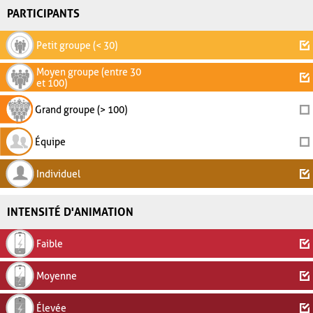
PARTICIPANTS
Petit groupe (< 30)
Moyen groupe (entre 30
et 100)
Grand groupe (> 100)
Équipe
Individuel
INTENSITÉ D'ANIMATION
Faible
Moyenne
Élevée