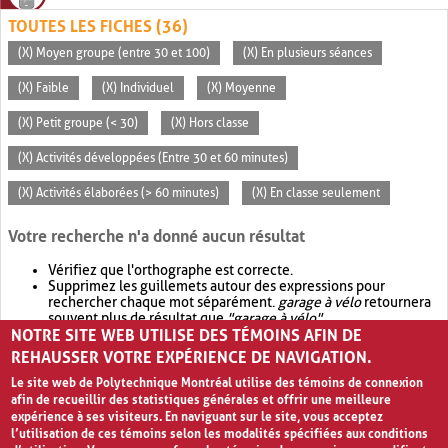
TOUTES LES FICHES (36)
(X) Moyen groupe (entre 30 et 100)
(X) En plusieurs séances
(X) Faible
(X) Individuel
(X) Moyenne
(X) Petit groupe (< 30)
(X) Hors classe
(X) Activités développées (Entre 30 et 60 minutes)
(X) Activités élaborées (> 60 minutes)
(X) En classe seulement
Votre recherche n'a donné aucun résultat
Vérifiez que l'orthographe est correcte.
Supprimez les guillemets autour des expressions pour
rechercher chaque mot séparément.
garage à vélo
retournera
souvent plus de résultat que
"garage à vélo"
.
NOTRE SITE WEB UTILISE DES TÉMOINS AFIN DE
Envisagez d'élargir votre recherche avec
OR
.
garage OR vélo
retournera souvent plus de résultat que
garage à vélo
.
REHAUSSER VOTRE EXPÉRIENCE DE NAVIGATION.
Le site web de Polytechnique Montréal utilise des témoins de connexion
afin de recueillir des statistiques générales et offrir une meilleure
expérience à ses visiteurs. En naviguant sur le site, vous acceptez
l’utilisation de ces témoins selon les modalités spécifiées aux conditions