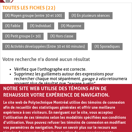
TOUTES LES FICHES (22)
(X) Moyen groupe (entre 30 et 100)
(X) En plusieurs séances
(X) Faible
(X) Individuel
(X) Moyenne
(X) Petit groupe (< 30)
(X) Hors classe
(X) Activités développées (Entre 30 et 60 minutes)
(X) Sporadiques
Votre recherche n'a donné aucun résultat
Vérifiez que l'orthographe est correcte.
Supprimez les guillemets autour des expressions pour
rechercher chaque mot séparément.
garage à vélo
retournera
souvent plus de résultat que
"garage à vélo"
.
NOTRE SITE WEB UTILISE DES TÉMOINS AFIN DE
Envisagez d'élargir votre recherche avec
OR
.
garage OR vélo
retournera souvent plus de résultat que
garage à vélo
.
REHAUSSER VOTRE EXPÉRIENCE DE NAVIGATION.
Le site web de Polytechnique Montréal utilise des témoins de connexion
afin de recueillir des statistiques générales et offrir une meilleure
expérience à ses visiteurs. En naviguant sur le site, vous acceptez
l’utilisation de ces témoins selon les modalités spécifiées aux conditions
d’utilisation. Vous pouvez refuser les témoins de connexion en modifiant
vos paramètres de navigation. Pour en savoir plus sur le recours aux