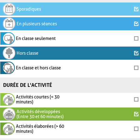
Sporadiques
En plusieurs séances
En classe seulement
Hors classe
En classe et hors classe
DURÉE DE L'ACTIVITÉ
Activités courtes (< 30
minutes)
Activités développées
(Entre 30 et 60 minutes)
Activités élaborées (> 60
minutes)