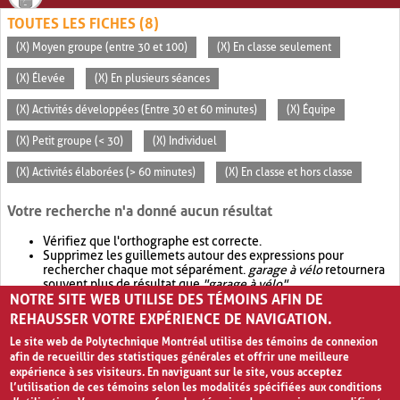
TOUTES LES FICHES (8)
(X) Moyen groupe (entre 30 et 100)
(X) En classe seulement
(X) Élevée
(X) En plusieurs séances
(X) Activités développées (Entre 30 et 60 minutes)
(X) Équipe
(X) Petit groupe (< 30)
(X) Individuel
(X) Activités élaborées (> 60 minutes)
(X) En classe et hors classe
Votre recherche n'a donné aucun résultat
Vérifiez que l'orthographe est correcte.
Supprimez les guillemets autour des expressions pour
rechercher chaque mot séparément.
garage à vélo
retournera
souvent plus de résultat que
"garage à vélo"
.
NOTRE SITE WEB UTILISE DES TÉMOINS AFIN DE
Envisagez d'élargir votre recherche avec
OR
.
garage OR vélo
retournera souvent plus de résultat que
garage à vélo
.
REHAUSSER VOTRE EXPÉRIENCE DE NAVIGATION.
Le site web de Polytechnique Montréal utilise des témoins de connexion
afin de recueillir des statistiques générales et offrir une meilleure
expérience à ses visiteurs. En naviguant sur le site, vous acceptez
l’utilisation de ces témoins selon les modalités spécifiées aux conditions