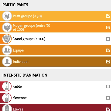
PARTICIPANTS
Petit groupe (< 30)
Moyen groupe (entre 30
et 100)
Grand groupe (> 100)
Équipe
Individuel
INTENSITÉ D'ANIMATION
Faible
Moyenne
Élevée