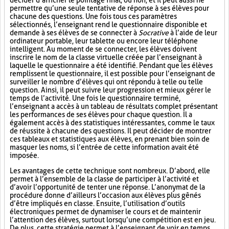
décider d’afficher le pointage final, ou non, et il peut aussi ne
permettre qu’une seule tentative de réponse à ses élèves pour
chacune des questions. Une fois tous ces paramètres
sélectionnés, l’enseignant rend le questionnaire disponible et
demande à ses élèves de se connecter à
Socrative
à l’aide de leur
ordinateur portable, leur tablette ou encore leur téléphone
intelligent. Au moment de se connecter, les élèves doivent
inscrire le nom de la classe virtuelle créée par l’enseignant à
laquelle le questionnaire a été identifié. Pendant que les élèves
remplissent le questionnaire, il est possible pour l’enseignant de
surveiller le nombre d’élèves qui ont répondu à telle ou telle
question. Ainsi, il peut suivre leur progression et mieux gérer le
temps de l’activité. Une fois le questionnaire terminé,
l’enseignant a accès à un tableau de résultats complet présentant
les performances de ses élèves pour chaque question. Il a
également accès à des statistiques intéressantes, comme le taux
de réussite à chacune des questions. Il peut décider de montrer
ces tableaux et statistiques aux élèves, en prenant bien soin de
masquer les noms, si l’entrée de cette information avait été
imposée.
Les avantages de cette technique sont nombreux. D’abord, elle
permet à l’ensemble de la classe de participer à l’activité et
d’avoir l’opportunité de tenter une réponse. L’anonymat de la
procédure donne d’ailleurs l’occasion aux élèves plus gênés
d’être impliqués en classe. Ensuite, l’utilisation d’outils
électroniques permet de dynamiser le cours et de maintenir
l’attention des élèves, surtout lorsqu’une compétition est en jeu.
De plus, cette stratégie permet à l’enseignant de voir en temps