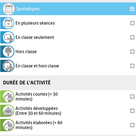
Sporadiques
En plusieurs séances
En classe seulement
Hors classe
En classe et hors classe
DURÉE DE L'ACTIVITÉ
Activités courtes (< 30
minutes)
Activités développées
(Entre 30 et 60 minutes)
Activités élaborées (> 60
minutes)