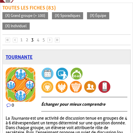
TOUTES LES FICHES (83)
(X) Grand groupe (> 100)
(X) Sporadiques
(X) Équipe
(X) Individuel
PAGES
«
‹
1
2
3
4
5
›
»
TOURNANTE
Échanger pour mieux comprendre
0
La
Tournante
est une activité de discussion tenue en groupes de 4
à 6 élèves pendant un temps déterminé sur une question donnée.
Dans chaque groupe, un élève se voit attribuer le rôle de
secrétaire. Puis, l'enseignant propose un sujet de discussion (ou