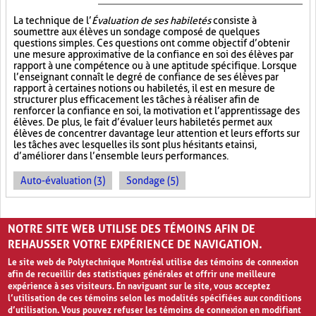
La technique de l’
Évaluation de ses habiletés
consiste à
soumettre aux élèves un sondage composé de quelques
questions simples. Ces questions ont comme objectif d’obtenir
une mesure approximative de la confiance en soi des élèves par
rapport à une compétence ou à une aptitude spécifique. Lorsque
l’enseignant connaît le degré de confiance de ses élèves par
rapport à certaines notions ou habiletés, il est en mesure de
structurer plus efficacement les tâches à réaliser afin de
renforcer la confiance en soi, la motivation et l’apprentissage des
élèves. De plus, le fait d’évaluer leurs habiletés permet aux
élèves de concentrer davantage leur attention et leurs efforts sur
les tâches avec lesquelles ils sont plus hésitants et ainsi,
d’améliorer dans l’ensemble leurs performances.
Auto-évaluation (3)
Sondage (5)
PAGES
NOTRE SITE WEB UTILISE DES TÉMOINS AFIN DE
«
‹
1
2
3
4
5
›
»
REHAUSSER VOTRE EXPÉRIENCE DE NAVIGATION.
Le site web de Polytechnique Montréal utilise des témoins de connexion
afin de recueillir des statistiques générales et offrir une meilleure
expérience à ses visiteurs. En naviguant sur le site, vous acceptez
l’utilisation de ces témoins selon les modalités spécifiées aux conditions
d’utilisation. Vous pouvez refuser les témoins de connexion en modifiant