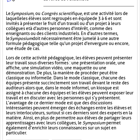
Le
Symposium
, ou
Congrès scientifique
, est une activité lors de
laquelle les élèves sont regroupés en équipe de 3 à 6 et sont
invités à présenter le fruit d'un travail ou d'un projet à leurs
collègues et à d'autres personnes d'intérêt, comme des
enseignants ou des clients industriels. En d'autres termes,
le
Symposium
doit nécessairement être jumelé à une autre
formule pédagogique telle qu'un projet d'envergure ou encore,
une étude de cas.
Lors de cette activité pédagogique, les élèves peuvent présenter
leur travail sous diverses formes : une présentation orale, une
affiche, une simulation vidéo, une maquette ou une
démonstration. De plus, la manière de procéder peut être
classique ou informelle. Dans le mode classique, chacune des
équipes présente succinctement son travail devant le reste des
auditeurs alors que, dans le mode informel, un kiosque est
assigné à chacune des équipes et les élèves peuvent exposer leur
travail et en discuter avec les personnes qui s’y présentent.
L’avantage de ce dernier mode est que des discussions
intéressantes peuvent émerger des échanges entre les élèves et
leurs interlocuteurs, surtout si ces derniers sont des experts en la
matière. Ainsi, en plus de permettre aux élèves de partager leurs
apprentissages avec leurs collègues, le
Symposium
permet
également d’enrichir leurs connaissances sur un sujet en
particulier.