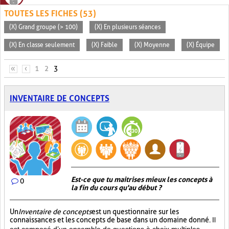
TOUTES LES FICHES (53)
(X) Grand groupe (> 100)
(X) En plusieurs séances
(X) En classe seulement
(X) Faible
(X) Moyenne
(X) Équipe
PAGES
«
‹
1
2
3
INVENTAIRE DE CONCEPTS
Est-ce que tu maitrises mieux les concepts à
0
la fin du cours qu'au début ?
Un
Inventaire de concepts
est un questionnaire sur les
connaissances et les concepts de base dans un domaine donné.
Il