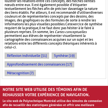
illustrer les relations entre ces concepts, des flèches lient les
nœuds entre eux. Il est également possible d’étiqueter
textuellement les flèches afin de préciser davantage la nature
des liens établis. Par ailleurs, il est recommandé d'utiliser diverses
couleurs et de représenter les concepts par des dessins, des
images, des graphiques ou des formules de sorte à rendre les
informations les plus visuelles possibles. Cet exercice de synthèse
requiert de la pratique, il ne faut donc pas hésiter à le faire à
plusieurs reprises. En somme, les
Cartes conceptuelles
permettent aux élèves de représenter visuellement la
cartographie des connaissances acquises sur un sujet et les
relations entre les différents concepts théoriques inhérents à
celui-ci.
Réflexion individuelle (31)
Synthèse (19)
Approfondissement des connaissances (17)
Métacognition (7)
PAGES
NOTRE SITE WEB UTILISE DES TÉMOINS AFIN DE
«
‹
1
2
3
REHAUSSER VOTRE EXPÉRIENCE DE NAVIGATION.
Le site web de Polytechnique Montréal utilise des témoins de connexion
afin de recueillir des statistiques générales et offrir une meilleure