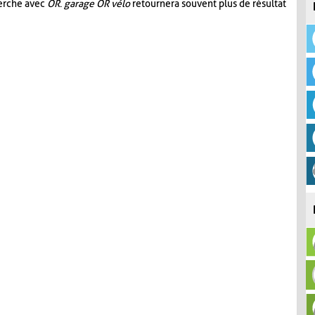
herche avec
OR
.
garage OR vélo
retournera souvent plus de résultat