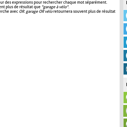
our des expressions pour rechercher chaque mot séparément.
nt plus de résultat que
"garage à vélo"
.
herche avec
OR
.
garage OR vélo
retournera souvent plus de résultat