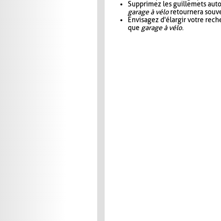
Supprimez les guillemets aut
garage à vélo
retournera souve
Envisagez d'élargir votre rec
que
garage à vélo
.