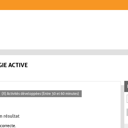
IE ACTIVE
(X) Activités développées (Entre 30 et 60 minutes)
n résultat
 correcte.