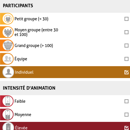
PARTICIPANTS
Petit groupe (< 30)
Moyen groupe (entre 30
et 100)
Grand groupe (> 100)
Équipe
Individuel
INTENSITÉ D'ANIMATION
Faible
Moyenne
Élevée