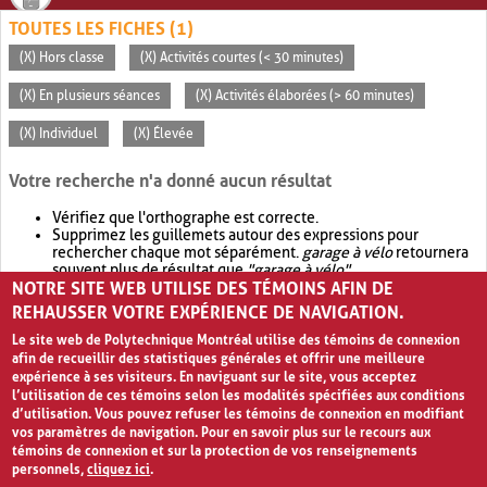
TOUTES LES FICHES (1)
(X) Hors classe
(X) Activités courtes (< 30 minutes)
(X) En plusieurs séances
(X) Activités élaborées (> 60 minutes)
(X) Individuel
(X) Élevée
Votre recherche n'a donné aucun résultat
Vérifiez que l'orthographe est correcte.
Supprimez les guillemets autour des expressions pour
rechercher chaque mot séparément.
garage à vélo
retournera
souvent plus de résultat que
"garage à vélo"
.
NOTRE SITE WEB UTILISE DES TÉMOINS AFIN DE
Envisagez d'élargir votre recherche avec
OR
.
garage OR vélo
retournera souvent plus de résultat que
garage à vélo
.
REHAUSSER VOTRE EXPÉRIENCE DE NAVIGATION.
Le site web de Polytechnique Montréal utilise des témoins de connexion
afin de recueillir des statistiques générales et offrir une meilleure
expérience à ses visiteurs. En naviguant sur le site, vous acceptez
l’utilisation de ces témoins selon les modalités spécifiées aux conditions
d’utilisation. Vous pouvez refuser les témoins de connexion en modifiant
vos paramètres de navigation. Pour en savoir plus sur le recours aux
témoins de connexion et sur la protection de vos renseignements
personnels,
cliquez ici
.
Avis de confidentialité et conditions d’utilisation