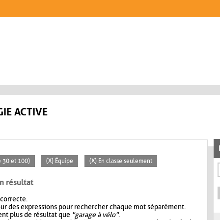
IE ACTIVE
 30 et 100)
(X) Équipe
(X) En classe seulement
n résultat
 correcte.
our des expressions pour rechercher chaque mot séparément.
nt plus de résultat que
"garage à vélo"
.