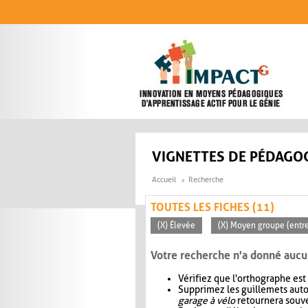
Aller au contenu principal
VIGNETTES DE PÉDAGOG
Accueil
Recherche
TOUTES LES FICHES (11)
(X) Élevée
(X) Moyen groupe (entre
Votre recherche n'a donné aucu
Vérifiez que l'orthographe est
Supprimez les guillemets aut
garage à vélo
retournera souve