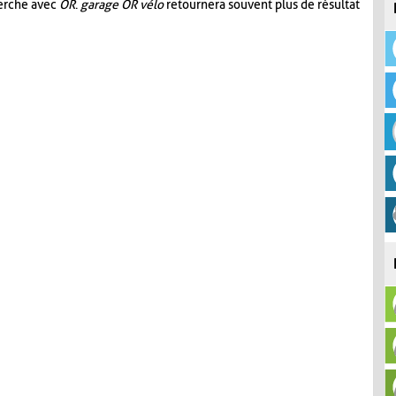
herche avec
OR
.
garage OR vélo
retournera souvent plus de résultat