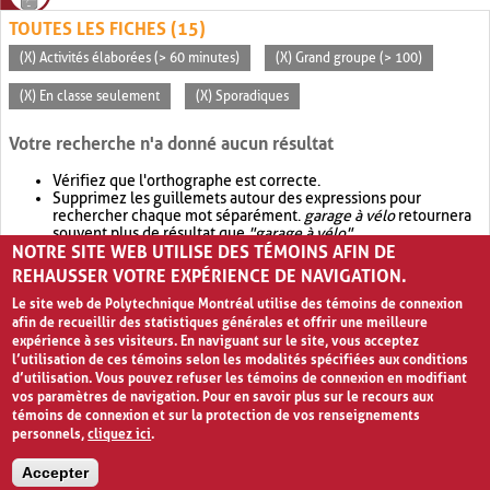
TOUTES LES FICHES (15)
(X) Activités élaborées (> 60 minutes)
(X) Grand groupe (> 100)
(X) En classe seulement
(X) Sporadiques
Votre recherche n'a donné aucun résultat
Vérifiez que l'orthographe est correcte.
Supprimez les guillemets autour des expressions pour
rechercher chaque mot séparément.
garage à vélo
retournera
souvent plus de résultat que
"garage à vélo"
.
NOTRE SITE WEB UTILISE DES TÉMOINS AFIN DE
Envisagez d'élargir votre recherche avec
OR
.
garage OR vélo
retournera souvent plus de résultat que
garage à vélo
.
REHAUSSER VOTRE EXPÉRIENCE DE NAVIGATION.
Le site web de Polytechnique Montréal utilise des témoins de connexion
afin de recueillir des statistiques générales et offrir une meilleure
expérience à ses visiteurs. En naviguant sur le site, vous acceptez
l’utilisation de ces témoins selon les modalités spécifiées aux conditions
d’utilisation. Vous pouvez refuser les témoins de connexion en modifiant
vos paramètres de navigation. Pour en savoir plus sur le recours aux
témoins de connexion et sur la protection de vos renseignements
personnels,
cliquez ici
.
Avis de confidentialité et conditions d’utilisation
Accepter