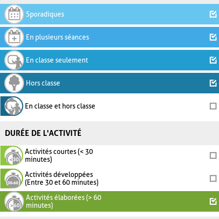
Sporadiques
En plusieurs séances
En classe seulement
Hors classe
En classe et hors classe
DURÉE DE L'ACTIVITÉ
Activités courtes (< 30
minutes)
Activités développées
(Entre 30 et 60 minutes)
Activités élaborées (> 60
minutes)