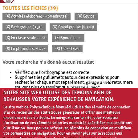
TOUTES LES FICHES (39)
(X) Activités élaborées (> 60 minutes)
(X) Équipe
(X) Petit groupe (< 30)
(X) Grand groupe (> 100)
(X) En classe seulement
(X) Sporadiques
(X) En plusieurs séances
(X) Hors classe
Votre recherche n'a donné aucun résultat
Vérifiez que l'orthographe est correcte.
Supprimez les guillemets autour des expressions pour
rechercher chaque mot séparément.
garage à vélo
retournera
souvent plus de résultat que
"garage à vélo"
.
NOTRE SITE WEB UTILISE DES TÉMOINS AFIN DE
Envisagez d'élargir votre recherche avec
OR
.
garage OR vélo
retournera souvent plus de résultat que
garage à vélo
.
REHAUSSER VOTRE EXPÉRIENCE DE NAVIGATION.
Le site web de Polytechnique Montréal utilise des témoins de connexion
afin de recueillir des statistiques générales et offrir une meilleure
expérience à ses visiteurs. En naviguant sur le site, vous acceptez
l’utilisation de ces témoins selon les modalités spécifiées aux conditions
d’utilisation. Vous pouvez refuser les témoins de connexion en modifiant
vos paramètres de navigation. Pour en savoir plus sur le recours aux