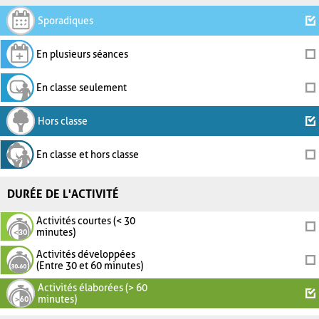
Sporadiques
En plusieurs séances
En classe seulement
Hors classe
En classe et hors classe
DURÉE DE L'ACTIVITÉ
Activités courtes (< 30
minutes)
Activités développées
(Entre 30 et 60 minutes)
Activités élaborées (> 60
minutes)