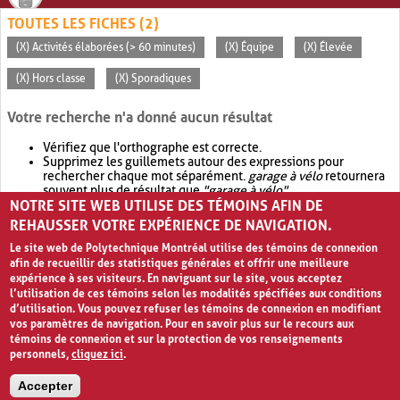
TOUTES LES FICHES (2)
(X) Activités élaborées (> 60 minutes)
(X) Équipe
(X) Élevée
(X) Hors classe
(X) Sporadiques
Votre recherche n'a donné aucun résultat
Vérifiez que l'orthographe est correcte.
Supprimez les guillemets autour des expressions pour
rechercher chaque mot séparément.
garage à vélo
retournera
souvent plus de résultat que
"garage à vélo"
.
NOTRE SITE WEB UTILISE DES TÉMOINS AFIN DE
Envisagez d'élargir votre recherche avec
OR
.
garage OR vélo
retournera souvent plus de résultat que
garage à vélo
.
REHAUSSER VOTRE EXPÉRIENCE DE NAVIGATION.
Le site web de Polytechnique Montréal utilise des témoins de connexion
afin de recueillir des statistiques générales et offrir une meilleure
expérience à ses visiteurs. En naviguant sur le site, vous acceptez
l’utilisation de ces témoins selon les modalités spécifiées aux conditions
d’utilisation. Vous pouvez refuser les témoins de connexion en modifiant
vos paramètres de navigation. Pour en savoir plus sur le recours aux
témoins de connexion et sur la protection de vos renseignements
personnels,
cliquez ici
.
Avis de confidentialité et conditions d’utilisation
Accepter