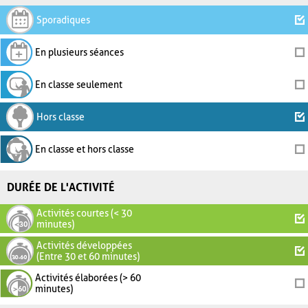
Sporadiques
En plusieurs séances
En classe seulement
Hors classe
En classe et hors classe
DURÉE DE L'ACTIVITÉ
Activités courtes (< 30
minutes)
Activités développées
(Entre 30 et 60 minutes)
Activités élaborées (> 60
minutes)