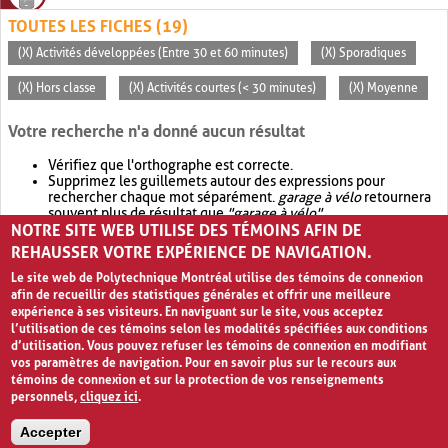
TOUTES LES FICHES (19)
(X) Activités développées (Entre 30 et 60 minutes)
(X) Sporadiques
(X) Hors classe
(X) Activités courtes (< 30 minutes)
(X) Moyenne
Votre recherche n'a donné aucun résultat
Vérifiez que l'orthographe est correcte.
Supprimez les guillemets autour des expressions pour
rechercher chaque mot séparément.
garage à vélo
retournera
souvent plus de résultat que
"garage à vélo"
.
NOTRE SITE WEB UTILISE DES TÉMOINS AFIN DE
Envisagez d'élargir votre recherche avec
OR
.
garage OR vélo
retournera souvent plus de résultat que
garage à vélo
.
REHAUSSER VOTRE EXPÉRIENCE DE NAVIGATION.
Le site web de Polytechnique Montréal utilise des témoins de connexion
afin de recueillir des statistiques générales et offrir une meilleure
expérience à ses visiteurs. En naviguant sur le site, vous acceptez
l’utilisation de ces témoins selon les modalités spécifiées aux conditions
d’utilisation. Vous pouvez refuser les témoins de connexion en modifiant
vos paramètres de navigation. Pour en savoir plus sur le recours aux
témoins de connexion et sur la protection de vos renseignements
personnels,
cliquez ici
.
Avis de confidentialité et conditions d’utilisation
Accepter