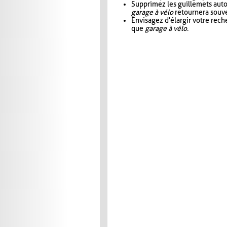
Supprimez les guillemets aut
garage à vélo
retournera souve
Envisagez d'élargir votre rec
que
garage à vélo
.