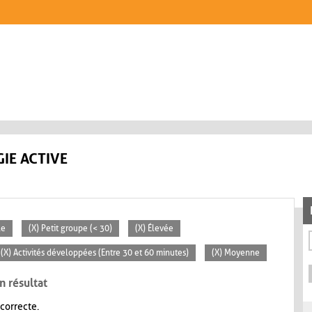
IE ACTIVE
le
(X) Petit groupe (< 30)
(X) Élevée
(X) Activités développées (Entre 30 et 60 minutes)
(X) Moyenne
n résultat
 correcte.