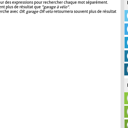
our des expressions pour rechercher chaque mot séparément.
nt plus de résultat que
"garage à vélo"
.
herche avec
OR
.
garage OR vélo
retournera souvent plus de résultat