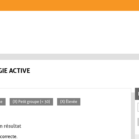
IE ACTIVE
le
(X) Petit groupe (< 30)
(X) Élevée
n résultat
 correcte.