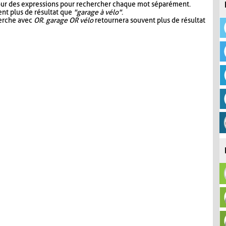
our des expressions pour rechercher chaque mot séparément.
nt plus de résultat que
"garage à vélo"
.
herche avec
OR
.
garage OR vélo
retournera souvent plus de résultat