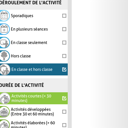
DÉROULEMENT DE L'ACTIVITÉ
Sporadiques
En plusieurs séances
En classe seulement
Hors classe
En classe et hors classe
DURÉE DE L'ACTIVITÉ
Activités courtes (< 30
minutes)
Activités développées
(Entre 30 et 60 minutes)
Activités élaborées (> 60
minutes)