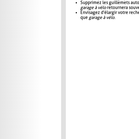
Supprimez les guillemets aut
garage à vélo
retournera souve
Envisagez d'élargir votre rec
que
garage à vélo
.