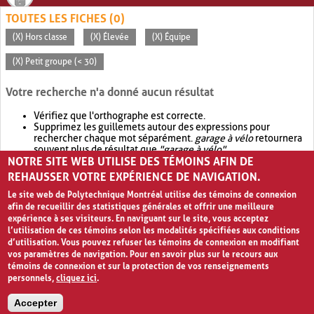
TOUTES LES FICHES (0)
(X) Hors classe
(X) Élevée
(X) Équipe
(X) Petit groupe (< 30)
Votre recherche n'a donné aucun résultat
Vérifiez que l'orthographe est correcte.
Supprimez les guillemets autour des expressions pour
rechercher chaque mot séparément.
garage à vélo
retournera
souvent plus de résultat que
"garage à vélo"
.
NOTRE SITE WEB UTILISE DES TÉMOINS AFIN DE
Envisagez d'élargir votre recherche avec
OR
.
garage OR vélo
retournera souvent plus de résultat que
garage à vélo
.
REHAUSSER VOTRE EXPÉRIENCE DE NAVIGATION.
Le site web de Polytechnique Montréal utilise des témoins de connexion
afin de recueillir des statistiques générales et offrir une meilleure
expérience à ses visiteurs. En naviguant sur le site, vous acceptez
l’utilisation de ces témoins selon les modalités spécifiées aux conditions
d’utilisation. Vous pouvez refuser les témoins de connexion en modifiant
vos paramètres de navigation. Pour en savoir plus sur le recours aux
témoins de connexion et sur la protection de vos renseignements
personnels,
cliquez ici
.
Avis de confidentialité et conditions d’utilisation
Accepter