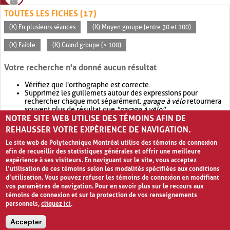
TOUTES LES FICHES (17)
(X) En plusieurs séances
(X) Moyen groupe (entre 30 et 100)
(X) Faible
(X) Grand groupe (> 100)
Votre recherche n'a donné aucun résultat
Vérifiez que l'orthographe est correcte.
Supprimez les guillemets autour des expressions pour
rechercher chaque mot séparément.
garage à vélo
retournera
souvent plus de résultat que
"garage à vélo"
.
NOTRE SITE WEB UTILISE DES TÉMOINS AFIN DE
Envisagez d'élargir votre recherche avec
OR
.
garage OR vélo
retournera souvent plus de résultat que
garage à vélo
.
REHAUSSER VOTRE EXPÉRIENCE DE NAVIGATION.
Le site web de Polytechnique Montréal utilise des témoins de connexion
afin de recueillir des statistiques générales et offrir une meilleure
expérience à ses visiteurs. En naviguant sur le site, vous acceptez
l’utilisation de ces témoins selon les modalités spécifiées aux conditions
d’utilisation. Vous pouvez refuser les témoins de connexion en modifiant
vos paramètres de navigation. Pour en savoir plus sur le recours aux
témoins de connexion et sur la protection de vos renseignements
personnels,
cliquez ici
.
Avis de confidentialité et conditions d’utilisation
Accepter