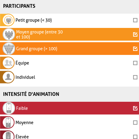
PARTICIPANTS
Petit groupe (< 30)
Moyen groupe (entre 30
et 100)
Grand groupe (> 100)
Équipe
Individuel
INTENSITÉ D'ANIMATION
Faible
Moyenne
Élevée