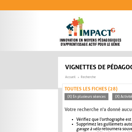
Aller au contenu principal
VIGNETTES DE PÉDAGOG
Accueil
Recherche
TOUTES LES FICHES (28)
(X) En plusieurs séances
(X) Activi
Votre recherche n'a donné aucu
Vérifiez que l'orthographe est
Supprimez les guillemets aut
garage à vélo
retournera souve