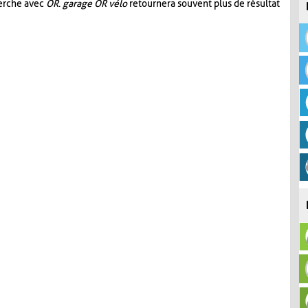
herche avec
OR
.
garage OR vélo
retournera souvent plus de résultat