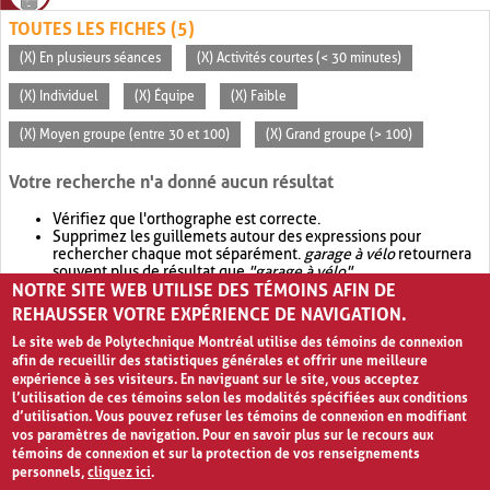
TOUTES LES FICHES (5)
(X) En plusieurs séances
(X) Activités courtes (< 30 minutes)
(X) Individuel
(X) Équipe
(X) Faible
(X) Moyen groupe (entre 30 et 100)
(X) Grand groupe (> 100)
Votre recherche n'a donné aucun résultat
Vérifiez que l'orthographe est correcte.
Supprimez les guillemets autour des expressions pour
rechercher chaque mot séparément.
garage à vélo
retournera
souvent plus de résultat que
"garage à vélo"
.
NOTRE SITE WEB UTILISE DES TÉMOINS AFIN DE
Envisagez d'élargir votre recherche avec
OR
.
garage OR vélo
retournera souvent plus de résultat que
garage à vélo
.
REHAUSSER VOTRE EXPÉRIENCE DE NAVIGATION.
Le site web de Polytechnique Montréal utilise des témoins de connexion
afin de recueillir des statistiques générales et offrir une meilleure
expérience à ses visiteurs. En naviguant sur le site, vous acceptez
l’utilisation de ces témoins selon les modalités spécifiées aux conditions
d’utilisation. Vous pouvez refuser les témoins de connexion en modifiant
vos paramètres de navigation. Pour en savoir plus sur le recours aux
témoins de connexion et sur la protection de vos renseignements
personnels,
cliquez ici
.
Avis de confidentialité et conditions d’utilisation