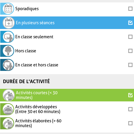
Sporadiques
En plusieurs séances
En classe seulement
Hors classe
En classe et hors classe
DURÉE DE L'ACTIVITÉ
Activités courtes (< 30
minutes)
Activités développées
(Entre 30 et 60 minutes)
Activités élaborées (> 60
minutes)