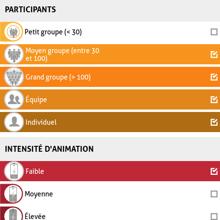
PARTICIPANTS
Petit groupe (< 30)
Moyen groupe (entre 30
et 100)
Grand groupe (> 100)
Équipe
Individuel
INTENSITÉ D'ANIMATION
Faible
Moyenne
Élevée