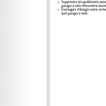
Supprimez les guillemets aut
garage à vélo
retournera souve
Envisagez d'élargir votre rec
que
garage à vélo
.