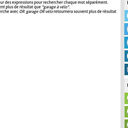
our des expressions pour rechercher chaque mot séparément.
nt plus de résultat que
"garage à vélo"
.
herche avec
OR
.
garage OR vélo
retournera souvent plus de résultat