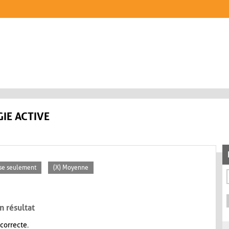
IE ACTIVE
sse seulement
(X) Moyenne
n résultat
 correcte.