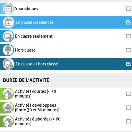
Sporadiques
En plusieurs séances
En classe seulement
Hors classe
En classe et hors classe
DURÉE DE L'ACTIVITÉ
Activités courtes (< 30
minutes)
Activités développées
(Entre 30 et 60 minutes)
Activités élaborées (> 60
minutes)