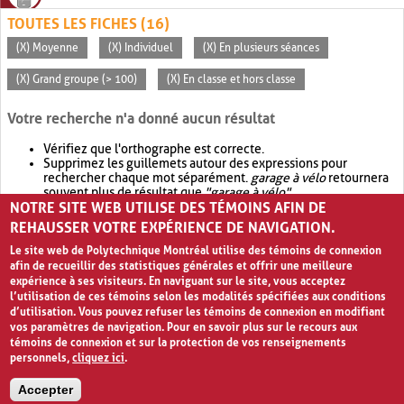
TOUTES LES FICHES (16)
(X) Moyenne
(X) Individuel
(X) En plusieurs séances
(X) Grand groupe (> 100)
(X) En classe et hors classe
Votre recherche n'a donné aucun résultat
Vérifiez que l'orthographe est correcte.
Supprimez les guillemets autour des expressions pour
rechercher chaque mot séparément.
garage à vélo
retournera
souvent plus de résultat que
"garage à vélo"
.
NOTRE SITE WEB UTILISE DES TÉMOINS AFIN DE
Envisagez d'élargir votre recherche avec
OR
.
garage OR vélo
retournera souvent plus de résultat que
garage à vélo
.
REHAUSSER VOTRE EXPÉRIENCE DE NAVIGATION.
Le site web de Polytechnique Montréal utilise des témoins de connexion
afin de recueillir des statistiques générales et offrir une meilleure
expérience à ses visiteurs. En naviguant sur le site, vous acceptez
l’utilisation de ces témoins selon les modalités spécifiées aux conditions
d’utilisation. Vous pouvez refuser les témoins de connexion en modifiant
vos paramètres de navigation. Pour en savoir plus sur le recours aux
témoins de connexion et sur la protection de vos renseignements
personnels,
cliquez ici
.
Avis de confidentialité et conditions d’utilisation
Accepter