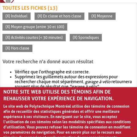
TOUTES LES FICHES (13)
(X) Individuel
(X) En classe et hors classe
(X) Moyenne
(X) Moyen groupe (entre 30 et 100)
(X) Activités courtes (< 30 minutes)
(X) Sporadiques
(X) Hors classe
Votre recherche n'a donné aucun résultat
Vérifiez que l'orthographe est correcte.
Supprimez les guillemets autour des expressions pour
rechercher chaque mot séparément.
garage à vélo
retournera
souvent plus de résultat que
"garage à vélo"
.
NOTRE SITE WEB UTILISE DES TÉMOINS AFIN DE
Envisagez d'élargir votre recherche avec
OR
.
garage OR vélo
retournera souvent plus de résultat que
garage à vélo
.
REHAUSSER VOTRE EXPÉRIENCE DE NAVIGATION.
Le site web de Polytechnique Montréal utilise des témoins de connexion
afin de recueillir des statistiques générales et offrir une meilleure
expérience à ses visiteurs. En naviguant sur le site, vous acceptez
l’utilisation de ces témoins selon les modalités spécifiées aux conditions
d’utilisation. Vous pouvez refuser les témoins de connexion en modifiant
vos paramètres de navigation. Pour en savoir plus sur le recours aux