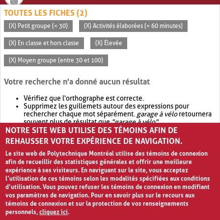
TOUTES LES FICHES (2)
(X) Petit groupe (< 30)
(X) Activités élaborées (> 60 minutes)
(X) En classe et hors classe
(X) Élevée
(X) Moyen groupe (entre 30 et 100)
Votre recherche n'a donné aucun résultat
Vérifiez que l'orthographe est correcte.
Supprimez les guillemets autour des expressions pour
rechercher chaque mot séparément.
garage à vélo
retournera
souvent plus de résultat que
"garage à vélo"
.
NOTRE SITE WEB UTILISE DES TÉMOINS AFIN DE
Envisagez d'élargir votre recherche avec
OR
.
garage OR vélo
retournera souvent plus de résultat que
garage à vélo
.
REHAUSSER VOTRE EXPÉRIENCE DE NAVIGATION.
Le site web de Polytechnique Montréal utilise des témoins de connexion
afin de recueillir des statistiques générales et offrir une meilleure
expérience à ses visiteurs. En naviguant sur le site, vous acceptez
l’utilisation de ces témoins selon les modalités spécifiées aux conditions
d’utilisation. Vous pouvez refuser les témoins de connexion en modifiant
vos paramètres de navigation. Pour en savoir plus sur le recours aux
témoins de connexion et sur la protection de vos renseignements
personnels,
cliquez ici
.
Avis de confidentialité et conditions d’utilisation