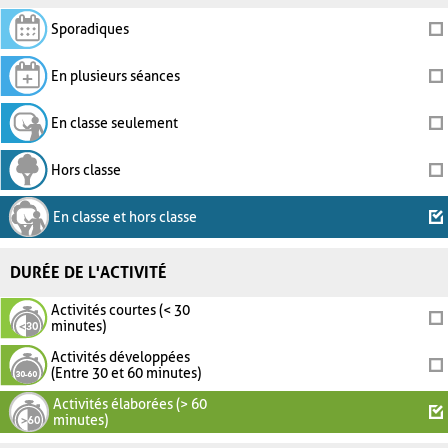
Sporadiques
En plusieurs séances
En classe seulement
Hors classe
En classe et hors classe
DURÉE DE L'ACTIVITÉ
Activités courtes (< 30
minutes)
Activités développées
(Entre 30 et 60 minutes)
Activités élaborées (> 60
minutes)