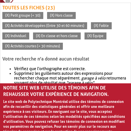
TOUTES LES FICHES (23)
(X) Petit groupe (< 30)
(X) Hors classe
(X) Activités développées (Entre 30 et 60 minutes)
(X) Faible
(X) Individuel
(X) En classe et hors classe
(X) Équipe
(X) Activités courtes (< 30 minutes)
Votre recherche n'a donné aucun résultat
Vérifiez que l'orthographe est correcte.
Supprimez les guillemets autour des expressions pour
rechercher chaque mot séparément.
garage à vélo
retournera
souvent plus de résultat que
"garage à vélo"
.
NOTRE SITE WEB UTILISE DES TÉMOINS AFIN DE
Envisagez d'élargir votre recherche avec
OR
.
garage OR vélo
retournera souvent plus de résultat que
garage à vélo
.
REHAUSSER VOTRE EXPÉRIENCE DE NAVIGATION.
Le site web de Polytechnique Montréal utilise des témoins de connexion
afin de recueillir des statistiques générales et offrir une meilleure
expérience à ses visiteurs. En naviguant sur le site, vous acceptez
l’utilisation de ces témoins selon les modalités spécifiées aux conditions
d’utilisation. Vous pouvez refuser les témoins de connexion en modifiant
vos paramètres de navigation. Pour en savoir plus sur le recours aux