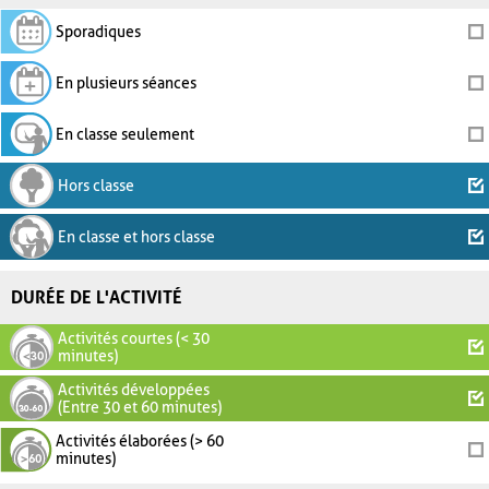
Sporadiques
En plusieurs séances
En classe seulement
Hors classe
En classe et hors classe
DURÉE DE L'ACTIVITÉ
Activités courtes (< 30
minutes)
Activités développées
(Entre 30 et 60 minutes)
Activités élaborées (> 60
minutes)