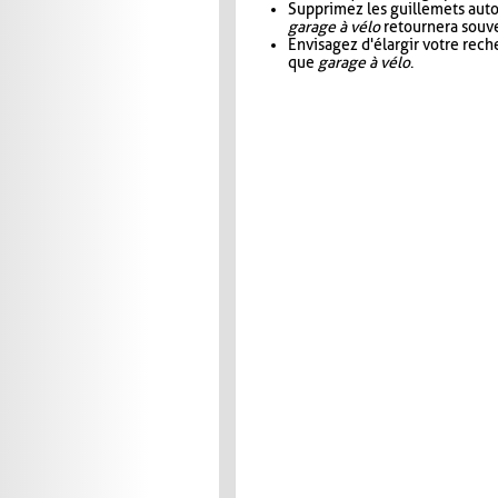
Supprimez les guillemets aut
garage à vélo
retournera souve
Envisagez d'élargir votre rec
que
garage à vélo
.