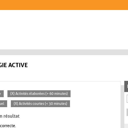
IE ACTIVE
e
(X) Activités élaborées (> 60 minutes)
uel
(X) Activités courtes (< 30 minutes)
n résultat
 correcte.