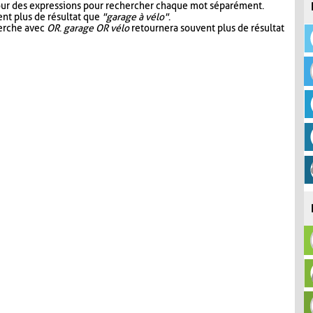
our des expressions pour rechercher chaque mot séparément.
nt plus de résultat que
"garage à vélo"
.
herche avec
OR
.
garage OR vélo
retournera souvent plus de résultat