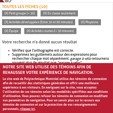
TOUTES LES FICHES (10)
(X) Petit groupe (< 30)
(X) En classe seulement
(X) Activités développées (Entre 30 et 60 minutes)
(X) Moyenne
(X) Équipe
(X) Activités courtes (< 30 minutes)
Votre recherche n'a donné aucun résultat
Vérifiez que l'orthographe est correcte.
Supprimez les guillemets autour des expressions pour
rechercher chaque mot séparément.
garage à vélo
retournera
souvent plus de résultat que
"garage à vélo"
.
NOTRE SITE WEB UTILISE DES TÉMOINS AFIN DE
Envisagez d'élargir votre recherche avec
OR
.
garage OR vélo
retournera souvent plus de résultat que
garage à vélo
.
REHAUSSER VOTRE EXPÉRIENCE DE NAVIGATION.
Le site web de Polytechnique Montréal utilise des témoins de connexion
afin de recueillir des statistiques générales et offrir une meilleure
expérience à ses visiteurs. En naviguant sur le site, vous acceptez
l’utilisation de ces témoins selon les modalités spécifiées aux conditions
d’utilisation. Vous pouvez refuser les témoins de connexion en modifiant
vos paramètres de navigation. Pour en savoir plus sur le recours aux
témoins de connexion et sur la protection de vos renseignements
personnels,
cliquez ici
.
Avis de confidentialité et conditions d’utilisation