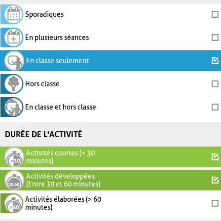
Sporadiques
En plusieurs séances
En classe seulement
Hors classe
En classe et hors classe
DURÉE DE L'ACTIVITÉ
Activités courtes (< 30
minutes)
Activités développées
(Entre 30 et 60 minutes)
Activités élaborées (> 60
minutes)