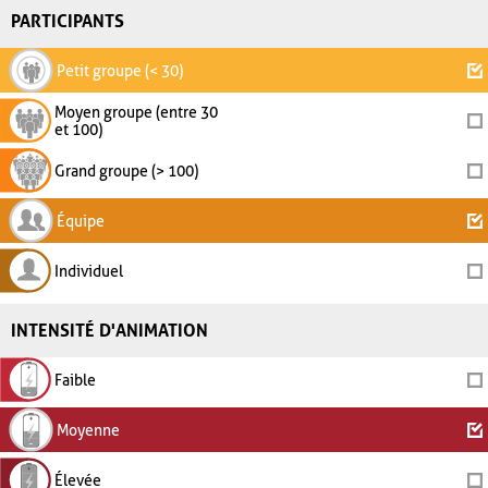
PARTICIPANTS
Petit groupe (< 30)
Moyen groupe (entre 30
et 100)
Grand groupe (> 100)
Équipe
Individuel
INTENSITÉ D'ANIMATION
Faible
Moyenne
Élevée